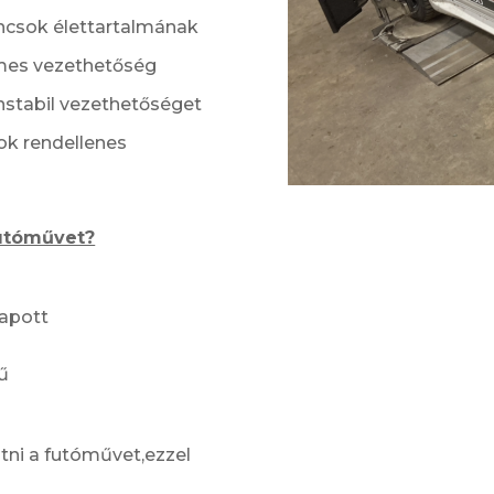
ncsok élettartalmának
mes vezethetőség
nstabil vezethetőséget
ok rendellenes
futóművet?
kapott
ű
ni a futóművet,ezzel