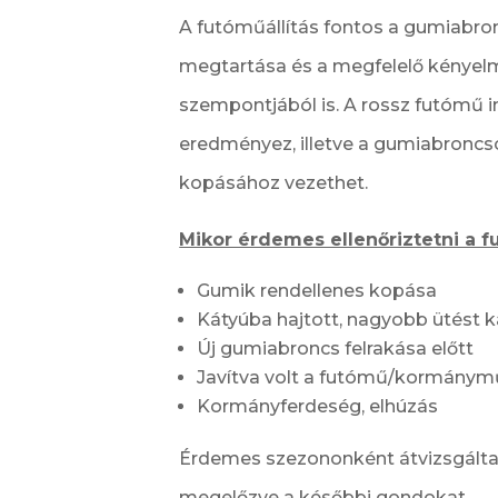
A futóműállítás fontos a gumiabro
megtartása és a megfelelő kényel
szempontjából is. A rossz futómű i
eredményez, illetve a gumiabroncs
kopásához vezethet.
Mikor érdemes ellenőriztetni a 
Gumik rendellenes kopása
Kátyúba hajtott, nagyobb ütést 
Új gumiabroncs felrakása előtt
Javítva volt a futómű/kormánym
Kormányferdeség, elhúzás
Érdemes szezononként átvizsgáltat
megelőzve a későbbi gondokat.