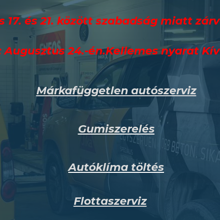
 17. és 21. között szabadság miatt zárv
: Augusztus 24.-én.Kellemes nyarat Kí
Márkafüggetlen autószerviz
Gumiszerelés
Autóklíma töltés
Flottaszerviz