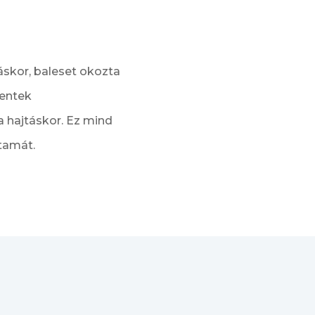
áskor, baleset okozta
lentek
a hajtáskor. Ez mind
tamát.