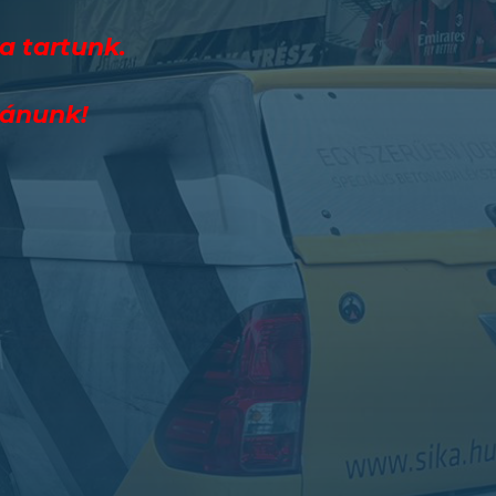
a tartunk.
vánunk!