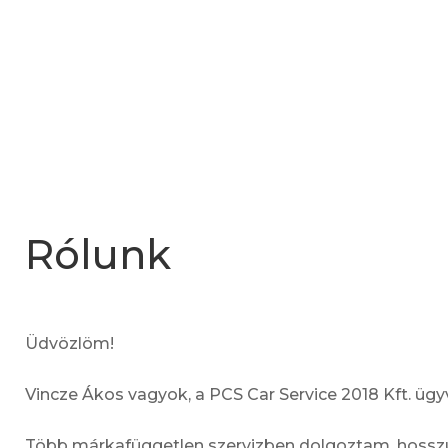
Rólunk
Üdvözlöm!
Vincze Ákos vagyok, a PCS Car Service 2018 Kft. ügy
Több márkafüggetlen szervizben dolgoztam, hosszú