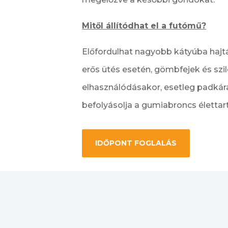
Mitől állítódhat el a futómű?
Előfordulhat nagyobb kátyúba hajt
erős ütés esetén, gömbfejek és szi
elhasználódásakor, esetleg padkár
befolyásolja a gumiabroncs élettar
IDŐPONT FOGLALÁS