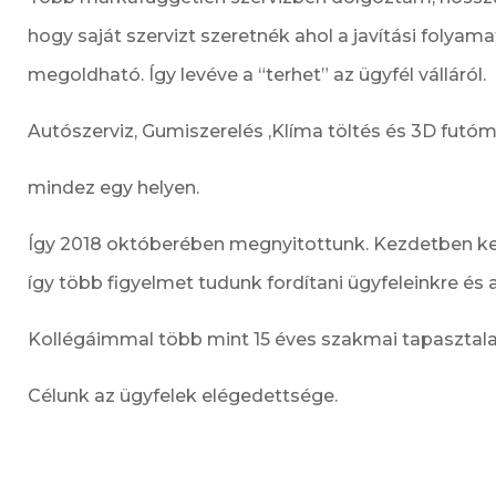
hogy saját szervizt szeretnék ahol a javítási folyam
megoldható. Így levéve a “terhet” az ügyfél válláról.
Autószerviz, Gumiszerelés ,Klíma töltés és 3D futómű
mindez egy helyen.
Így 2018 októberében megnyitottunk. Kezdetben ket
így több figyelmet tudunk fordítani ügyfeleinkre és
Kollégáimmal több mint 15 éves szakmai tapasztalat
Célunk az ügyfelek elégedettsége.